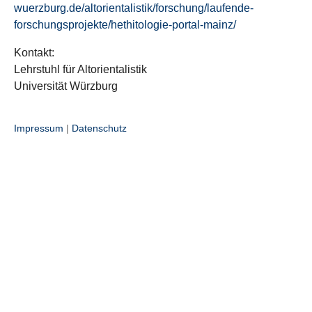
wuerzburg.de/altorientalistik/forschung/laufende-
forschungsprojekte/hethitologie-portal-mainz/
Kontakt:
Lehrstuhl für Altorientalistik
Universität Würzburg
Impressum
|
Datenschutz