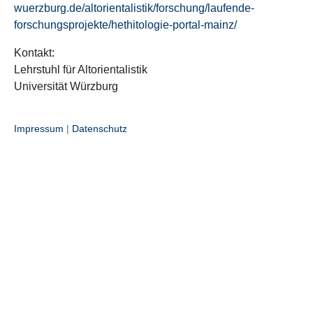
wuerzburg.de/altorientalistik/forschung/laufende-
forschungsprojekte/hethitologie-portal-mainz/
Kontakt:
Lehrstuhl für Altorientalistik
Universität Würzburg
Impressum
|
Datenschutz