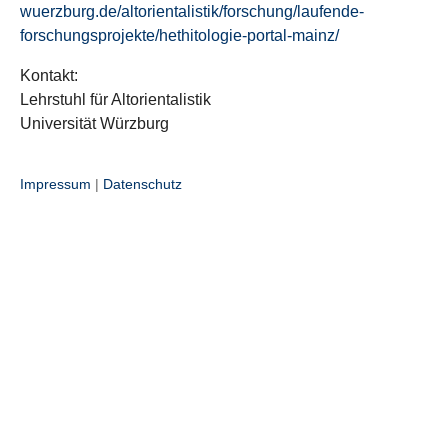
wuerzburg.de/altorientalistik/forschung/laufende-
forschungsprojekte/hethitologie-portal-mainz/
Kontakt:
Lehrstuhl für Altorientalistik
Universität Würzburg
Impressum
|
Datenschutz