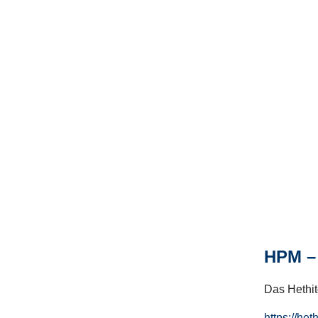
HPM – 
Das Hethito
https://het