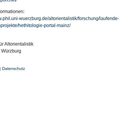
formationen:
w.phil.uni-wuerzburg.de/altorientalistik/forschung/laufende-
projekte/hethitologie-portal-mainz/
ür Altorientalistik
t Würzburg
|
Datenschutz