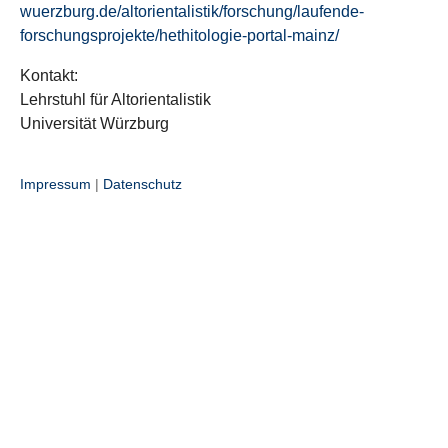
wuerzburg.de/altorientalistik/forschung/laufende-
forschungsprojekte/hethitologie-portal-mainz/
Kontakt:
Lehrstuhl für Altorientalistik
Universität Würzburg
Impressum
|
Datenschutz