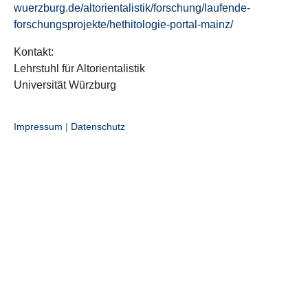
wuerzburg.de/altorientalistik/forschung/laufende-
forschungsprojekte/hethitologie-portal-mainz/
Kontakt:
Lehrstuhl für Altorientalistik
Universität Würzburg
Impressum
|
Datenschutz