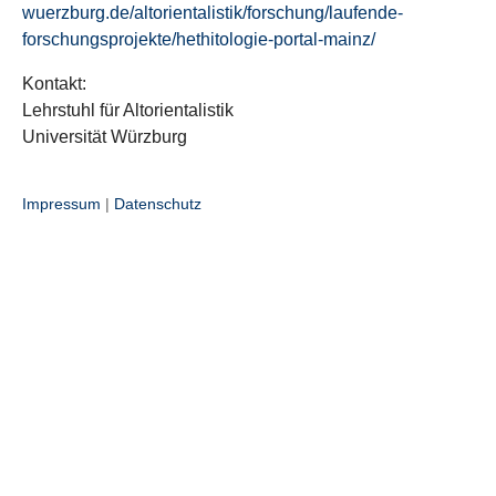
wuerzburg.de/altorientalistik/forschung/laufende-
forschungsprojekte/hethitologie-portal-mainz/
Kontakt:
Lehrstuhl für Altorientalistik
Universität Würzburg
Impressum
|
Datenschutz