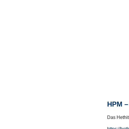
HPM – 
Das Hethito
https://het