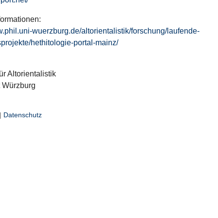
formationen:
w.phil.uni-wuerzburg.de/altorientalistik/forschung/laufende-
projekte/hethitologie-portal-mainz/
ür Altorientalistik
t Würzburg
|
Datenschutz