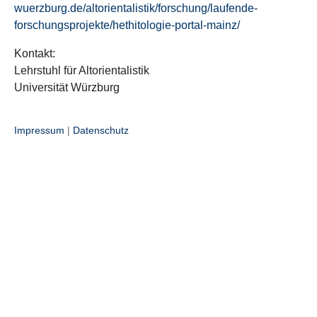
wuerzburg.de/altorientalistik/forschung/laufende-
forschungsprojekte/hethitologie-portal-mainz/
Kontakt:
Lehrstuhl für Altorientalistik
Universität Würzburg
Impressum
|
Datenschutz