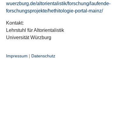
wuerzburg.de/altorientalistik/forschung/laufende-
forschungsprojekte/hethitologie-portal-mainz/
Kontakt:
Lehrstuhl für Altorientalistik
Universität Würzburg
Impressum
|
Datenschutz