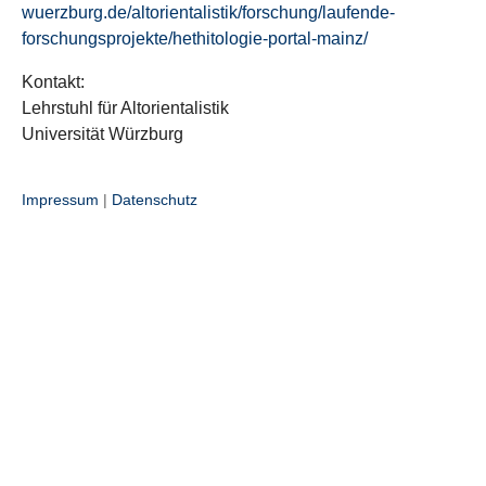
wuerzburg.de/altorientalistik/forschung/laufende-
forschungsprojekte/hethitologie-portal-mainz/
Kontakt:
Lehrstuhl für Altorientalistik
Universität Würzburg
Impressum
|
Datenschutz