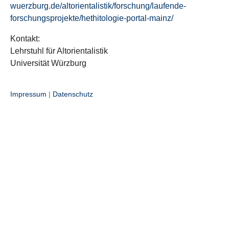
wuerzburg.de/altorientalistik/forschung/laufende-
forschungsprojekte/hethitologie-portal-mainz/
Kontakt:
Lehrstuhl für Altorientalistik
Universität Würzburg
Impressum
|
Datenschutz