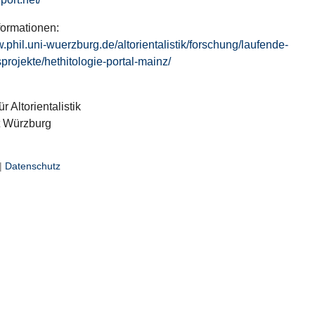
formationen:
w.phil.uni-wuerzburg.de/altorientalistik/forschung/laufende-
projekte/hethitologie-portal-mainz/
ür Altorientalistik
t Würzburg
|
Datenschutz