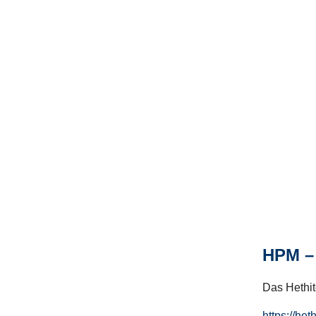
HPM – 
Das Hethito
https://het