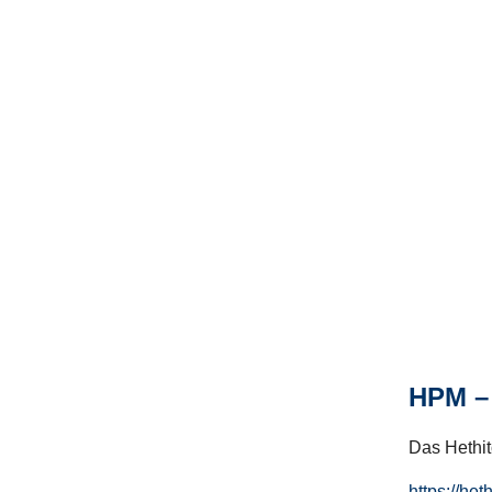
HPM – 
Das Hethito
https://het