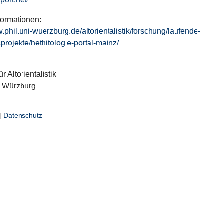
formationen:
w.phil.uni-wuerzburg.de/altorientalistik/forschung/laufende-
projekte/hethitologie-portal-mainz/
ür Altorientalistik
t Würzburg
|
Datenschutz