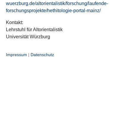
wuerzburg.de/altorientalistik/forschung/laufende-
forschungsprojekte/hethitologie-portal-mainz/
Kontakt:
Lehrstuhl für Altorientalistik
Universität Würzburg
Impressum
|
Datenschutz