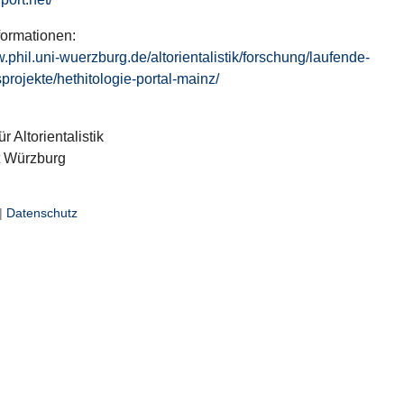
formationen:
w.phil.uni-wuerzburg.de/altorientalistik/forschung/laufende-
projekte/hethitologie-portal-mainz/
ür Altorientalistik
t Würzburg
|
Datenschutz