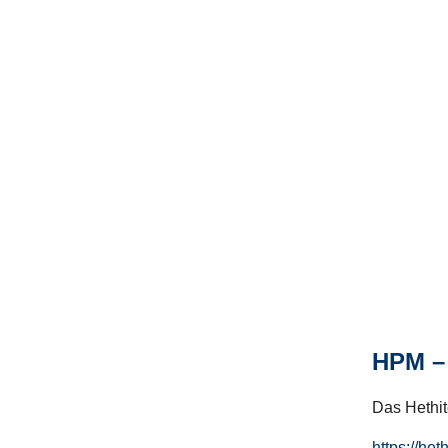
HPM – 
Das Hethito
https://het