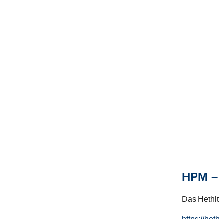
HPM – 
Das Hethito
https://het