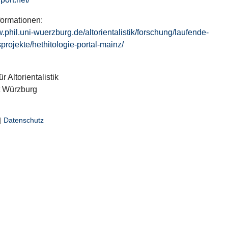
formationen:
w.phil.uni-wuerzburg.de/altorientalistik/forschung/laufende-
projekte/hethitologie-portal-mainz/
ür Altorientalistik
t Würzburg
|
Datenschutz