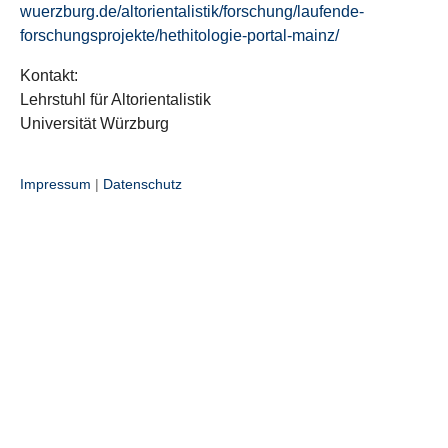
wuerzburg.de/altorientalistik/forschung/laufende-
forschungsprojekte/hethitologie-portal-mainz/
Kontakt:
Lehrstuhl für Altorientalistik
Universität Würzburg
Impressum
|
Datenschutz