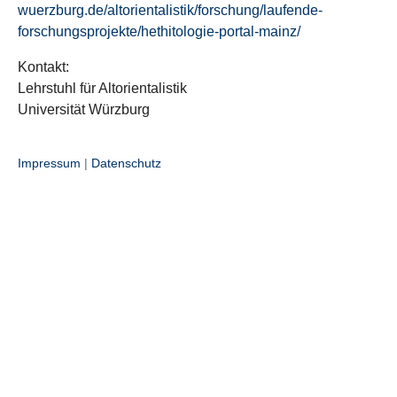
wuerzburg.de/altorientalistik/forschung/laufende-
forschungsprojekte/hethitologie-portal-mainz/
Kontakt:
Lehrstuhl für Altorientalistik
Universität Würzburg
Impressum
|
Datenschutz