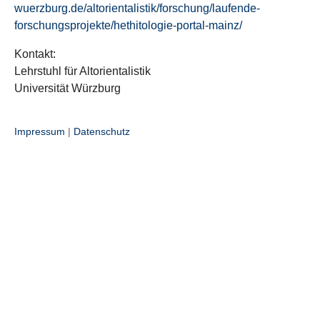
wuerzburg.de/altorientalistik/forschung/laufende-
forschungsprojekte/hethitologie-portal-mainz/
Kontakt:
Lehrstuhl für Altorientalistik
Universität Würzburg
Impressum
|
Datenschutz