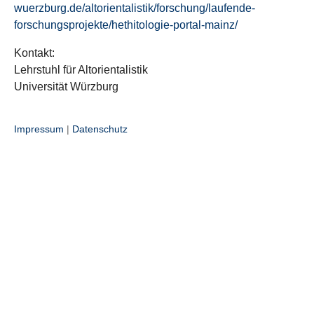
wuerzburg.de/altorientalistik/forschung/laufende-
forschungsprojekte/hethitologie-portal-mainz/
Kontakt:
Lehrstuhl für Altorientalistik
Universität Würzburg
Impressum
|
Datenschutz