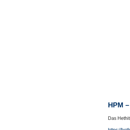
HPM – 
Das Hethito
https://het