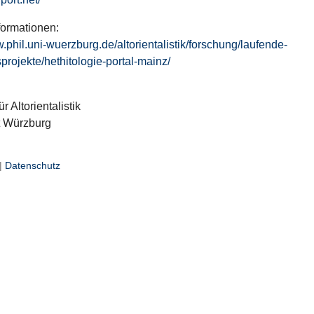
formationen:
w.phil.uni-wuerzburg.de/altorientalistik/forschung/laufende-
projekte/hethitologie-portal-mainz/
ür Altorientalistik
t Würzburg
|
Datenschutz