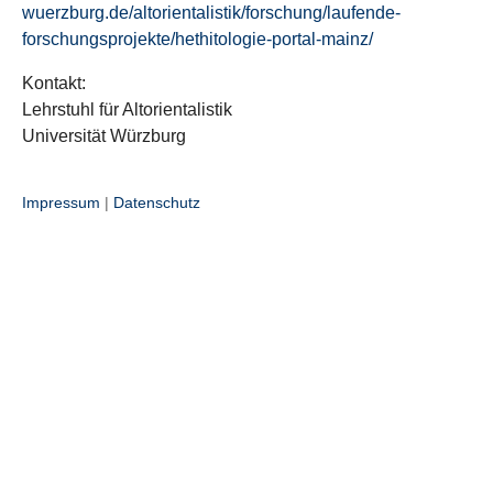
wuerzburg.de/altorientalistik/forschung/laufende-
forschungsprojekte/hethitologie-portal-mainz/
Kontakt:
Lehrstuhl für Altorientalistik
Universität Würzburg
Impressum
|
Datenschutz