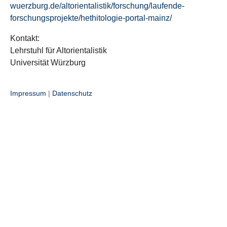
wuerzburg.de/altorientalistik/forschung/laufende-
forschungsprojekte/hethitologie-portal-mainz/
Kontakt:
Lehrstuhl für Altorientalistik
Universität Würzburg
Impressum
|
Datenschutz