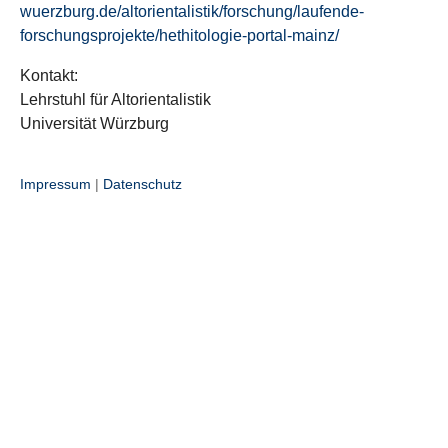
wuerzburg.de/altorientalistik/forschung/laufende-
forschungsprojekte/hethitologie-portal-mainz/
Kontakt:
Lehrstuhl für Altorientalistik
Universität Würzburg
Impressum
|
Datenschutz