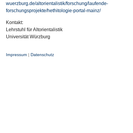
wuerzburg.de/altorientalistik/forschung/laufende-
forschungsprojekte/hethitologie-portal-mainz/
Kontakt:
Lehrstuhl für Altorientalistik
Universität Würzburg
Impressum
|
Datenschutz