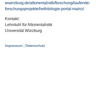
wuerzburg.de/altorientalistik/forschung/laufende-
forschungsprojekte/hethitologie-portal-mainz/
Kontakt:
Lehrstuhl für Altorientalistik
Universität Würzburg
Impressum
|
Datenschutz