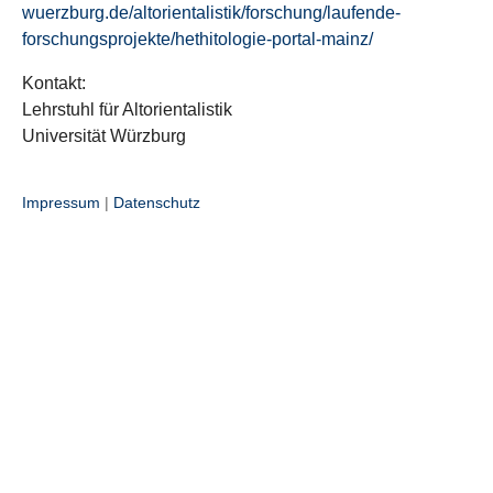
wuerzburg.de/altorientalistik/forschung/laufende-
forschungsprojekte/hethitologie-portal-mainz/
Kontakt:
Lehrstuhl für Altorientalistik
Universität Würzburg
Impressum
|
Datenschutz