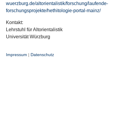
wuerzburg.de/altorientalistik/forschung/laufende-
forschungsprojekte/hethitologie-portal-mainz/
Kontakt:
Lehrstuhl für Altorientalistik
Universität Würzburg
Impressum
|
Datenschutz