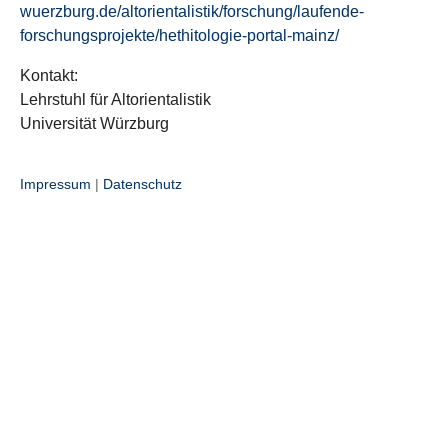
wuerzburg.de/altorientalistik/forschung/laufende-
forschungsprojekte/hethitologie-portal-mainz/
Kontakt:
Lehrstuhl für Altorientalistik
Universität Würzburg
Impressum
|
Datenschutz