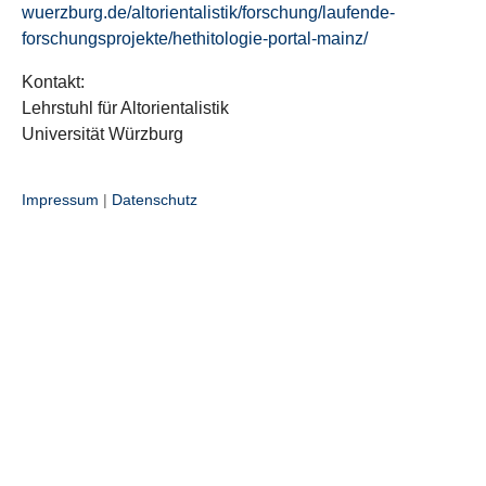
wuerzburg.de/altorientalistik/forschung/laufende-
forschungsprojekte/hethitologie-portal-mainz/
Kontakt:
Lehrstuhl für Altorientalistik
Universität Würzburg
Impressum
|
Datenschutz