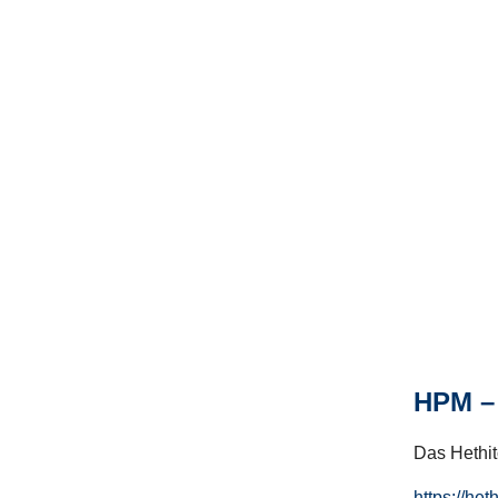
HPM – 
Das Hethito
https://het