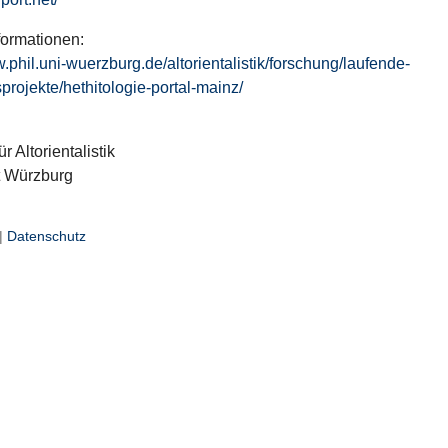
formationen:
w.phil.uni-wuerzburg.de/altorientalistik/forschung/laufende-
projekte/hethitologie-portal-mainz/
ür Altorientalistik
t Würzburg
|
Datenschutz