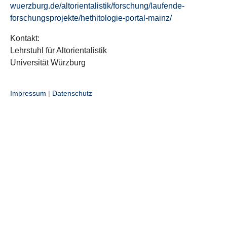
wuerzburg.de/altorientalistik/forschung/laufende-
forschungsprojekte/hethitologie-portal-mainz/
Kontakt:
Lehrstuhl für Altorientalistik
Universität Würzburg
Impressum
|
Datenschutz