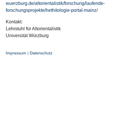
wuerzburg.de/altorientalistik/forschung/laufende-
forschungsprojekte/hethitologie-portal-mainz/
Kontakt:
Lehrstuhl für Altorientalistik
Universität Würzburg
Impressum
|
Datenschutz