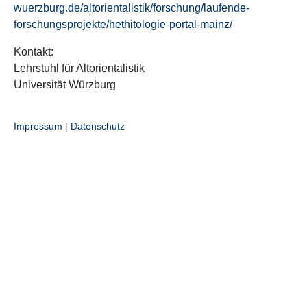
wuerzburg.de/altorientalistik/forschung/laufende-
forschungsprojekte/hethitologie-portal-mainz/
Kontakt:
Lehrstuhl für Altorientalistik
Universität Würzburg
Impressum
|
Datenschutz