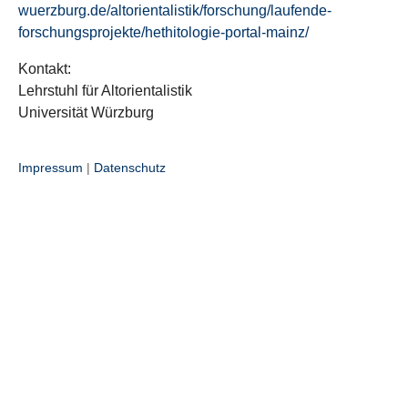
wuerzburg.de/altorientalistik/forschung/laufende-
forschungsprojekte/hethitologie-portal-mainz/
Kontakt:
Lehrstuhl für Altorientalistik
Universität Würzburg
Impressum
|
Datenschutz