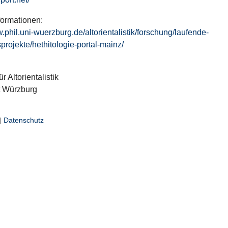
formationen:
w.phil.uni-wuerzburg.de/altorientalistik/forschung/laufende-
projekte/hethitologie-portal-mainz/
ür Altorientalistik
t Würzburg
|
Datenschutz