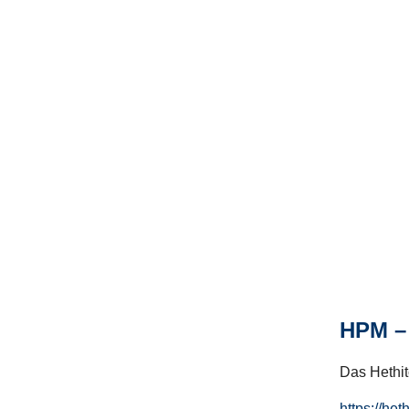
HPM – 
Das Hethito
https://het