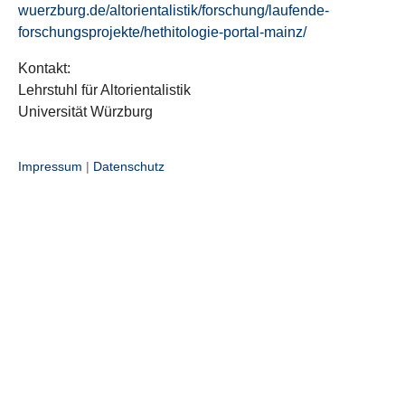
wuerzburg.de/altorientalistik/forschung/laufende-
forschungsprojekte/hethitologie-portal-mainz/
Kontakt:
Lehrstuhl für Altorientalistik
Universität Würzburg
Impressum
|
Datenschutz