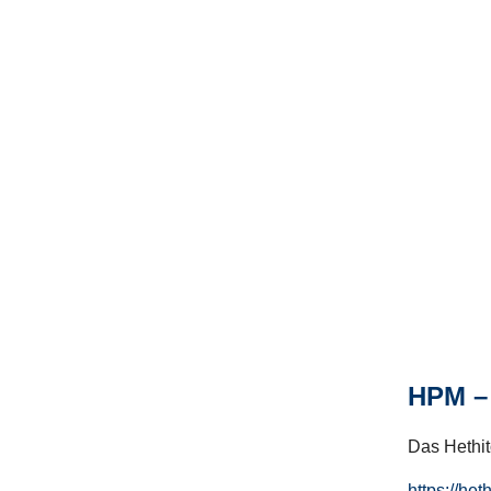
HPM – 
Das Hethito
https://het