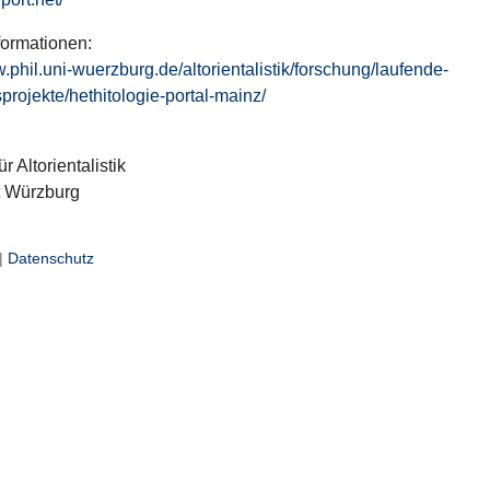
formationen:
w.phil.uni-wuerzburg.de/altorientalistik/forschung/laufende-
projekte/hethitologie-portal-mainz/
ür Altorientalistik
t Würzburg
|
Datenschutz