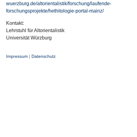
wuerzburg.de/altorientalistik/forschung/laufende-
forschungsprojekte/hethitologie-portal-mainz/
Kontakt:
Lehrstuhl für Altorientalistik
Universität Würzburg
Impressum
|
Datenschutz