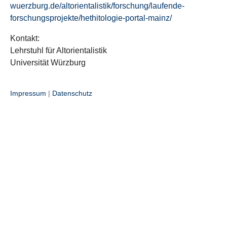
wuerzburg.de/altorientalistik/forschung/laufende-
forschungsprojekte/hethitologie-portal-mainz/
Kontakt:
Lehrstuhl für Altorientalistik
Universität Würzburg
Impressum
|
Datenschutz