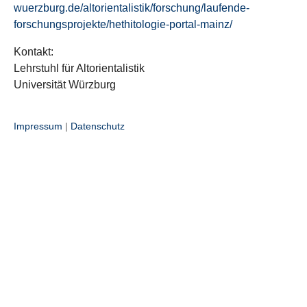
wuerzburg.de/altorientalistik/forschung/laufende-
forschungsprojekte/hethitologie-portal-mainz/
Kontakt:
Lehrstuhl für Altorientalistik
Universität Würzburg
Impressum
|
Datenschutz