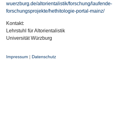
wuerzburg.de/altorientalistik/forschung/laufende-
forschungsprojekte/hethitologie-portal-mainz/
Kontakt:
Lehrstuhl für Altorientalistik
Universität Würzburg
Impressum
|
Datenschutz