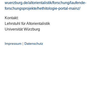
wuerzburg.de/altorientalistik/forschung/laufende-
forschungsprojekte/hethitologie-portal-mainz/
Kontakt:
Lehrstuhl für Altorientalistik
Universität Würzburg
Impressum
|
Datenschutz