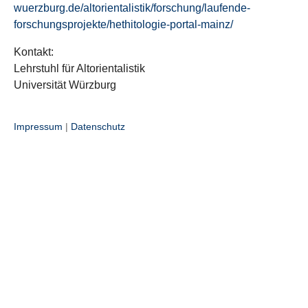
wuerzburg.de/altorientalistik/forschung/laufende-
forschungsprojekte/hethitologie-portal-mainz/
Kontakt:
Lehrstuhl für Altorientalistik
Universität Würzburg
Impressum
|
Datenschutz