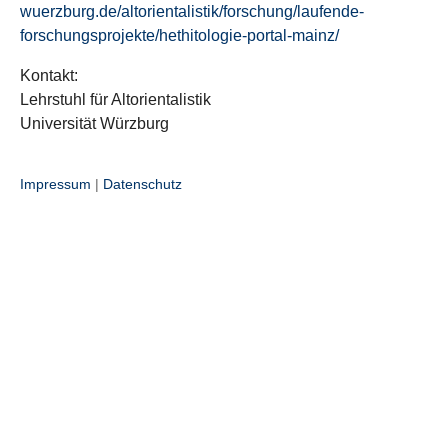
wuerzburg.de/altorientalistik/forschung/laufende-
forschungsprojekte/hethitologie-portal-mainz/
Kontakt:
Lehrstuhl für Altorientalistik
Universität Würzburg
Impressum
|
Datenschutz