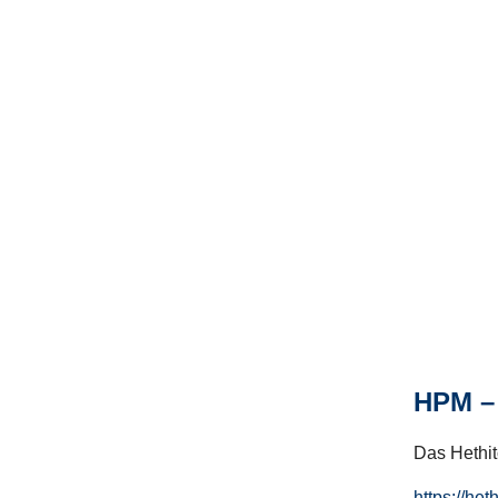
HPM – 
Das Hethito
https://het