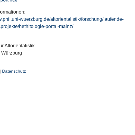
formationen:
w.phil.uni-wuerzburg.de/altorientalistik/forschung/laufende-
projekte/hethitologie-portal-mainz/
ür Altorientalistik
t Würzburg
|
Datenschutz