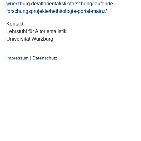
wuerzburg.de/altorientalistik/forschung/laufende-
forschungsprojekte/hethitologie-portal-mainz/
Kontakt:
Lehrstuhl für Altorientalistik
Universität Würzburg
Impressum
|
Datenschutz