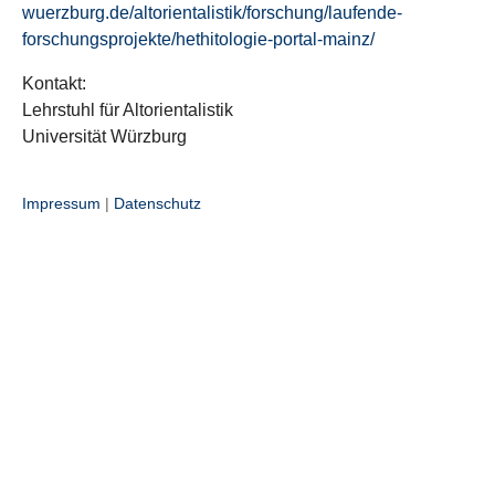
wuerzburg.de/altorientalistik/forschung/laufende-
forschungsprojekte/hethitologie-portal-mainz/
Kontakt:
Lehrstuhl für Altorientalistik
Universität Würzburg
Impressum
|
Datenschutz