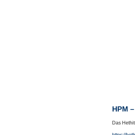
HPM – 
Das Hethito
https://het