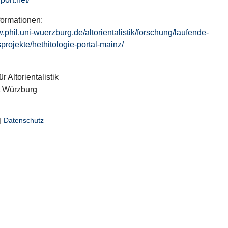
formationen:
w.phil.uni-wuerzburg.de/altorientalistik/forschung/laufende-
projekte/hethitologie-portal-mainz/
ür Altorientalistik
t Würzburg
|
Datenschutz